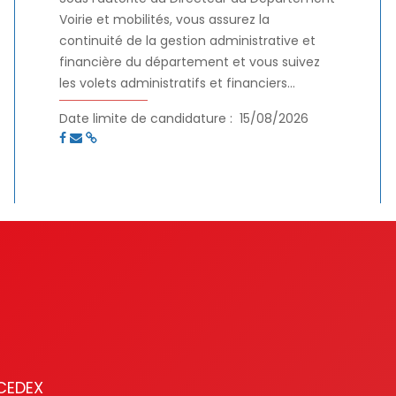
Voirie et mobilités, vous assurez la
continuité de la gestion administrative et
financière du département et vous suivez
les volets administratifs et financiers
département.Vous animez et encadrez les
Date limite de candidature :
15/08/2026
agents du service administratif et financier.
 CEDEX