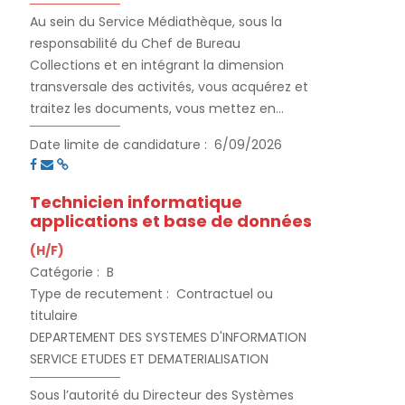
Au sein du Service Médiathèque, sous la
responsabilité du Chef de Bureau
Collections et en intégrant la dimension
transversale des activités, vous acquérez et
traitez les documents, vous mettez en
valeur les collections et les services, et vous
Date limite de candidature :
6/09/2026
assurez le service public.
Technicien informatique
applications et base de données
(H/F)
Catégorie :
B
Type de recutement :
Contractuel ou
titulaire
DEPARTEMENT DES SYSTEMES D'INFORMATION
SERVICE ETUDES ET DEMATERIALISATION
Sous l’autorité du Directeur des Systèmes