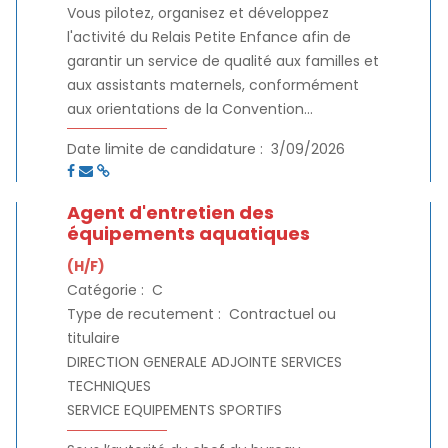
Vous pilotez, organisez et développez
l'activité du Relais Petite Enfance afin de
garantir un service de qualité aux familles et
aux assistants maternels, conformément
aux orientations de la Convention
d'Objectifs et de Financement de la Caisse
Date limite de candidature :
3/09/2026
d’Allocations Familiales (CAF), aux politiques
publiques de la petite enfance et aux
orientations de la Communauté
Agent d'entretien des
d'Agglomération. Vous assurez le
équipements aquatiques
management de l'équipe, la gestion
(H/F)
administrative et financière du service, le
Catégorie :
C
développement des partenariats et
Type de recutement :
Contractuel ou
l'évaluation des actions mises en œuvre.
titulaire
DIRECTION GENERALE ADJOINTE SERVICES
TECHNIQUES
SERVICE EQUIPEMENTS SPORTIFS