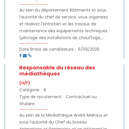
Au sein du département Bâtiments et sous
l’autorité du chef de service, vous organisez
et réalisez l'entretien et les travaux de
maintenance des équipements techniques
(pilotage des installations de chauffage,
ventilation, climatisation, plomberie, et
Date limite de candidature :
6/09/2026
toutes autres maintenances obligatoires),
ainsi que le suivi et l'optimisation des
dépenses d'énergie (électricité, gaz, chaleur
Responsable du réseau des
et froid de réseau, etc.), d'eau du
médiathèques
patrimoine bâti de la collectivité.
(H/F)
Catégorie :
B
Type de recutement :
Contractuel ou
titulaire
Au sein de la Médiathèque André Malraux et
sous l’autorité du Chef du bureau
Animations et Patrimoine et en intégrant la