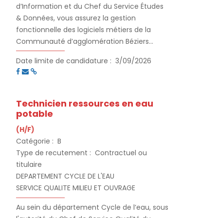
d’Information et du Chef du Service Études
& Données, vous assurez la gestion
fonctionnelle des logiciels métiers de la
Communauté d’agglomération Béziers
Méditerranée et de ses communes
Date limite de candidature :
3/09/2026
membres.
Technicien ressources en eau
potable
(H/F)
Catégorie :
B
Type de recutement :
Contractuel ou
titulaire
DEPARTEMENT CYCLE DE L'EAU
SERVICE QUALITE MILIEU ET OUVRAGE
Au sein du département Cycle de l’eau, sous