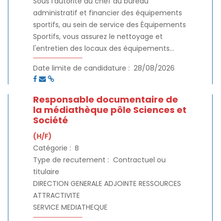
Sous l’autorité du chef du bureau
administratif et financier des équipements
sportifs, au sein de service des Équipements
Sportifs, vous assurez le nettoyage et
l'entretien des locaux des équipements
aquatiques (hors bassins et plages). Vous
Date limite de candidature :
28/08/2026
participez à l'accueil des usagers.
Responsable documentaire de
la médiathèque pôle Sciences et
Société
(H/F)
Catégorie :
B
Type de recutement :
Contractuel ou
titulaire
DIRECTION GENERALE ADJOINTE RESSOURCES
ATTRACTIVITE
SERVICE MEDIATHEQUE