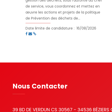
gestion des déchets, sous l'autorité du chef
de service, vous coordonnez et mettez en
œuvre les actions et projets de la politique
de Prévention des déchets de
l’Agglomération via le Programme Local de
Date limite de candidature :
16/08/2026
Prévention des Déchets Ménagers et
Assimilés (PLPDMA) de la Communauté
d’Agglomération Béziers Méditerranée. Vous
êtes vecteur du changement des pratiques
comportementales visant à respecter le 1er
niveau de gestion des déchets : la
prévention des déchets (réduction à la
source, et réduction de la toxicité).
Nous Contacter
39 BD DE VERDUN CS 30567 - 34536 BÉZIERS