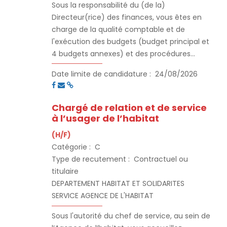
Sous la responsabilité du (de la)
Directeur(rice) des finances, vous êtes en
charge de la qualité comptable et de
l'exécution des budgets (budget principal et
4 budgets annexes) et des procédures
budgétaires liées. Vous participez
Date limite de candidature :
24/08/2026
activement à la préparation budgétaire.
Vous gérez les inventaires comptables du
patrimoine des différents budgets et
Chargé de relation et de service
participer à la fiabilisation de l’actif de
à l’usager de l’habitat
l’agglomération. Vous élaborez, alimentez et
(H/F)
mettez à disposition des tableaux de bord
Catégorie :
C
financiers en sécurisant la fiabilité des
Type de recutement :
Contractuel ou
données.
titulaire
DEPARTEMENT HABITAT ET SOLIDARITES
SERVICE AGENCE DE L'HABITAT
Sous l'autorité du chef de service, au sein de