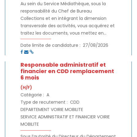
Au sein du Service Médiathèque, sous la
responsabilité du Chef de Bureau
Collections et en intégrant la dimension
transversale des activités, vous acquérez et
traitez les documents, vous mettez en
valeur les collections et les services, et vous
Date limite de candidature :
27/08/2026
assurez le service public.
Responsable administratif et
financier en CDD remplacement
6 mois
(H/F)
Catégorie :
A
Type de recutement :
CDD
DEPARTEMENT VOIRIE MOBILITE
SERVICE ADMINISTRATIF ET FINANCIER VOIRIE
MOBILITE
Sous l’autorité du Directeur du Département