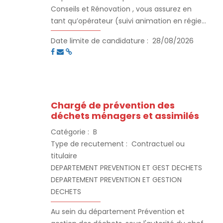
Conseils et Rénovation , vous assurez en
tant qu’opérateur (suivi animation en régie)
dans le cadre de l’OPAH « Action Cœur de
Date limite de candidature :
28/08/2026
Ville » et du Pacte Territorial, une mission
d’assistance à maîtrise d’ouvrage dans le
cadre de projets de réhabilitation qui
nécessitent des travaux lourds et/ou des
travaux favorisant des économies d’énergie
Chargé de prévention des
(à destination des propriétaires occupants,
déchets ménagers et assimilés
bailleurs et copropriétaires).
Catégorie :
B
Type de recutement :
Contractuel ou
titulaire
DEPARTEMENT PREVENTION ET GEST DECHETS
DEPARTEMENT PREVENTION ET GESTION
DECHETS
Au sein du département Prévention et