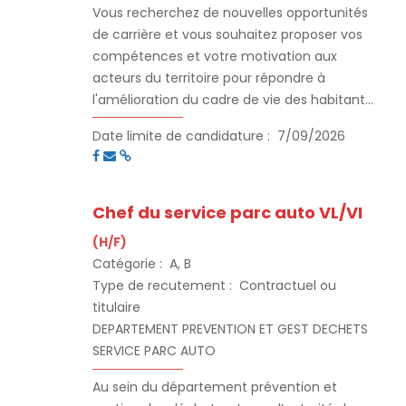
Vous recherchez de nouvelles opportunités
de carrière et vous souhaitez proposer vos
compétences et votre motivation aux
acteurs du territoire pour répondre à
l'amélioration du cadre de vie des habitants
du 2ème EPCI de l’Hérault. Rejoignez la
Date limite de candidature :
7/09/2026
Communauté d’Agglomération de Béziers
Méditerranée et découvrez un
environnement de travail unique, alliant
dynamique professionnelle et qualité de vie.
Chef du service parc auto VL/VI
Située à proximité de la mer Méditerranée,
(H/F)
Béziers bénéficie d'un climat agréable et
Catégorie :
A, B
d'un cadre naturel propice à un équilibre
Type de recutement :
Contractuel ou
entre vie professionnelle et personnelle.
titulaire
Vous évoluerez dans une ville en pleine
DEPARTEMENT PREVENTION ET GEST DECHETS
croissance, riche d'une culture méridionale
SERVICE PARC AUTO
et d’un patrimoine historique, tout en ayant
accès à des infrastructures modernes, des
Au sein du département prévention et
espaces de loisirs et une offre variée