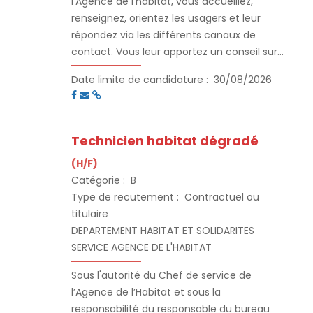
l’Agence de l’habitat, vous accueillez,
renseignez, orientez les usagers et leur
répondez via les différents canaux de
contact. Vous leur apportez un conseil sur
les démarches à suivre et vous promouvez
Date limite de candidature :
30/08/2026
les offres de service existantes en matière
d'accompagnement et/ou de soutien
financier dans le domaine du logement.
Technicien habitat dégradé
(H/F)
Catégorie :
B
Type de recutement :
Contractuel ou
titulaire
DEPARTEMENT HABITAT ET SOLIDARITES
SERVICE AGENCE DE L'HABITAT
Sous l'autorité du Chef de service de
l’Agence de l’Habitat et sous la
responsabilité du responsable du bureau