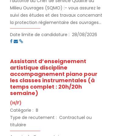
l'autorité du Chef de Service Qualité du
Milieu Ouvrages (SQMO) :- vous assurez le
suivi des études et des travaux concernant
la protection réglementaire des ouvrages
de production d’eau potable.- vous assurez
Date limite de candidature :
28/08/2026
le suivi des dossiers transversaux et
stratégiques concernant les ressources en
eau potable.
Assistant d’enseignement
artistique discipline
accompagnement piano pour
les classes instrumentales (à
temps complet : 20h/20h
semaine)
(H/F)
Catégorie :
B
Type de recutement :
Contractuel ou
titulaire